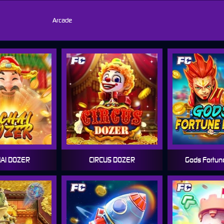
Arcade
HAI DOZER
CIRCUS DOZER
Gods Fortun