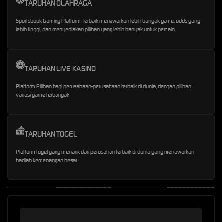
TARUHAN OLAHRAGA
Sportsbook Gaming Platform Terbaik menawarkan lebih banyak game, odds yang
lebih tinggi, dan menyediakan pilihan yang lebih banyak untuk pemain.
TARUHAN LIVE KASINO
Platform Pilihan bagi perusahaan-perusahaan terbaik di dunia, dengan pilihan
variasi game terbanyak
TARUHAN TOGEL
Platform togel yang menarik dari perusahan terbaik di dunia yang menawarkan
hadiah kemenangan besar