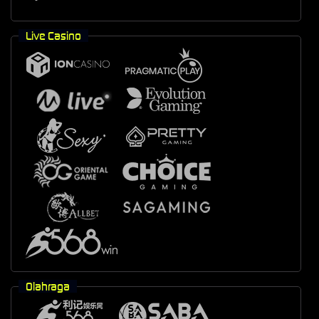
Live Casino
Olahraga