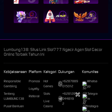
i
i
i
Lumbung138: Situs Link Slot777 Ngacir Agen Slot Gacor
Online Terbaik Tahun Ini
Kebijaksanaan
Platform
Kategori
Dukungan
Komunitas
Responsible
Promosi
Hot
+6287889
Whatsa
Gambling
Games
015012
pp
Loyalty
Tentang
Slots
+628128
Telegra
Referral
LUMBUNG138
044819
m
Live
2
Pusat Bantuan
Casino
Instagra
m