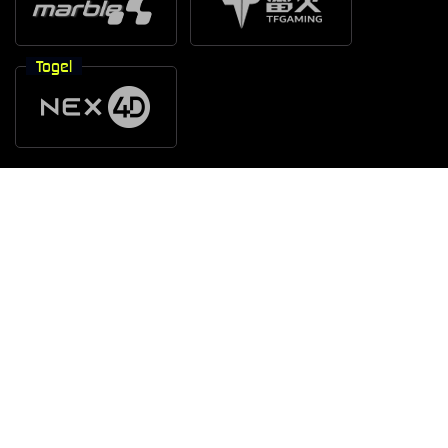
Togel