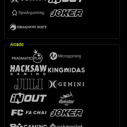
Arcade