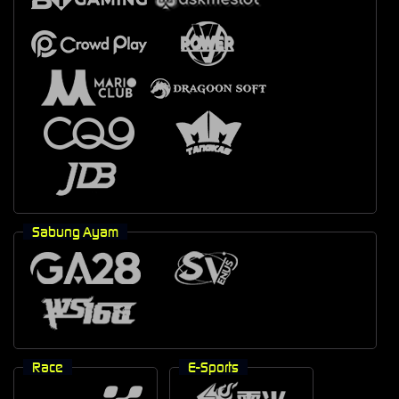
Sabung Ayam
Race
E-Sports