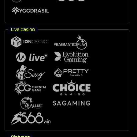
Live Casino