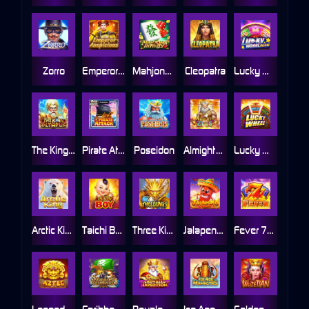
Zorro
Emperor Auspicious
Mahjong Infinity
Cleopatra
Lucky Wheel Deluxe
The King Of Olympus
Pirate Attack
Poseidon
Almighty Zeus
Lucky Wheel
Arctic King
Taichi Boy
Three Kings
Jalapeno Burst
Fever 777