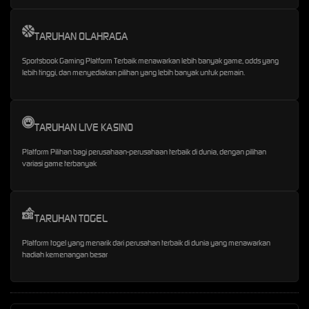
TARUHAN OLAHRAGA
Sportsbook Gaming Platform Terbaik menawarkan lebih banyak game, odds yang
lebih tinggi, dan menyediakan pilihan yang lebih banyak untuk pemain.
TARUHAN LIVE KASINO
Platform Pilihan bagi perusahaan-perusahaan terbaik di dunia, dengan pilihan
variasi game terbanyak
TARUHAN TOGEL
Platform togel yang menarik dari perusahan terbaik di dunia yang menawarkan
hadiah kemenangan besar