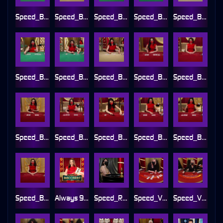
Speed_Baccarat_C
Speed_Baccarat_D
Speed_Baccarat_E
Speed_Baccarat_F
Speed_Baccarat_G
Speed_Baccarat_H
Speed_Baccarat_I
Speed_Baccarat_J
Speed_Baccarat_k
Speed_Baccarat_L
Speed_Baccarat_N
Speed_Baccarat_O
Speed_Baccarat_P
Speed_Baccarat_Q
Speed_Baccarat_R
Speed_Baccarat_S
Always 9 Baccarat
Speed_Roulette
Speed_VIP_Blackjack_A
Speed_VIP_Blackjack_B