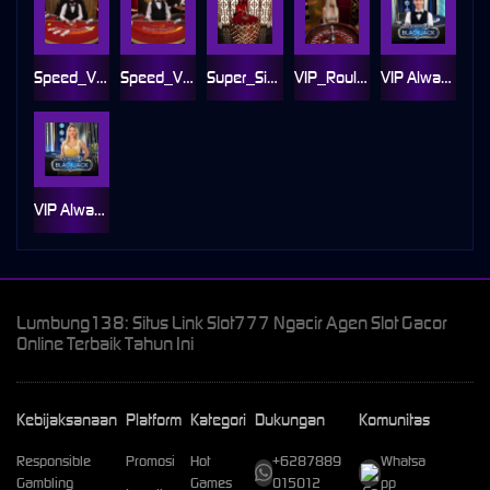
Speed_VIP_Blackjack_C
Speed_VIP_Blackjack_D
Super_Sic_Bo
VIP_Roulette
VIP Always 6 Blackjack 2
VIP Always 6 Blackjack 3
Lumbung138: Situs Link Slot777 Ngacir Agen Slot Gacor
Online Terbaik Tahun Ini
Kebijaksanaan
Platform
Kategori
Dukungan
Komunitas
Responsible
Promosi
Hot
+6287889
Whatsa
Gambling
Games
015012
pp