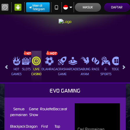
Main di
MASUK
DAFTAR
Telegram
HOT
SLOTS
LIVE
OLAHRAGA
CRASH
ARCADE
SABUNG
RACE
E-
TOGEL
PROM
GAMES
CASINO
GAME
AYAM
SPORTS
EVO GAMING
Semua
Game
Roulette
Baccarat
permainan
Show
Blackjack
Dragon
First
Top