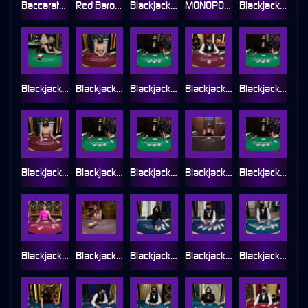
Baccarat_Squeeze
Red Baron RNG
Blackjack_B
MONOPOLY Roll'em
Blackjack_C
Blackjack_D
Blackjack_Diamond_VIP
Blackjack_E
Blackjack_Fortune_VIP
Blackjack_G
Blackjack_Grand_VIP
Blackjack_H
Blackjack_I
Blackjack_Infinite
Blackjack_J
Blackjack_Party
Blackjack_Platinum_VIP
Blackjack_Silver_1
Blackjack_Silver_2
Blackjack_Silver_3