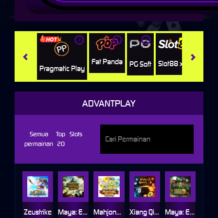
i
i
i
i
i
Facha
Fat Panda
Slot88 x PP
PG Soft
Pragmatic Play
ADVANTPLAY
Semua
Top
Slots
permainan
20
Zeustrike
Maya: Elemental Totem
Mahjong Roar
Xiang Qi Ways 2
Maya: Elemental Totem 2