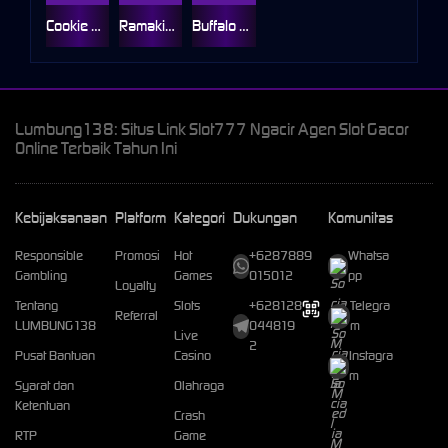
Cookie Hunter
Ramakien Blessing
Buffalo Rush
Lumbung138: Situs Link Slot777 Ngacir Agen Slot Gacor
Online Terbaik Tahun Ini
Kebijaksanaan
Platform
Kategori
Dukungan
Komunitas
Responsible
Promosi
Hot
+6287889
Whatsa
Gambling
Games
015012
pp
Loyalty
Tentang
Slots
+628128
Telegra
Referral
LUMBUNG138
044819
m
Live
2
Pusat Bantuan
Casino
Instagra
m
Syarat dan
Olahraga
Ketentuan
Crash
RTP
Game