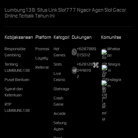
Lumbung138: Situs Link Slot777 Ngacir Agen Slot Gacor
Online Terbaik Tahun Ini
Kebijaksanaan
Platform
Kategori
Dukungan
Komunitas
Responsible
Promosi
Hot
+6287889
Whatsa
Gambling
Games
015012
pp
Loyalty
Tentang
Slots
+628128
Telegra
Referral
LUMBUNG138
044819
m
Live
2
Pusat Bantuan
Casino
Instagra
m
Syarat dan
Olahraga
Ketentuan
Crash
RTP
Game
LUMBUNG138
Arcade
Sabung
Ayam