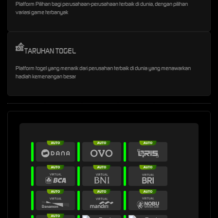
Platform Pilihan bagi perusahaan-perusahaan terbaik di dunia, dengan pilihan
variasi game terbanyak
TARUHAN TOGEL
Platform togel yang menarik dari perusahan terbaik di dunia yang menawarkan
hadiah kemenangan besar