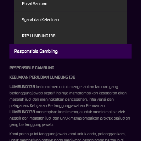
Pusat Bantuan
Syarat dan Ketentuan
RTP LUMBUNG138
Responsible Gambling
RESPONSIBLE GAMBLING
KEBIJAKAN PERJUDIAN LUMBUNG138
LUMBUNG138
berkomitmen untuk mengesahkan taruhan yang
bertanggung jawab seperti halnya mempromosikan kesadaran akan
masalah judi dan meningkatkan pencegahan, intervensi dan
pelayanan. Kebijakan Pertanggungjawaban Permainan
LUMBUNG138
menetapkan komitmennya untuk meminimalisir efek
negatif dari masalah judi dan untuk mempromosikan praktek perjudian
yang bertanggung jawab.
Kami percaya ini tanggung jawab kami untuk anda, pelanggan kami,
untuk memastikan bahwa anda menikmati pengalaman bertaruh di