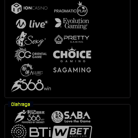
Olahraga