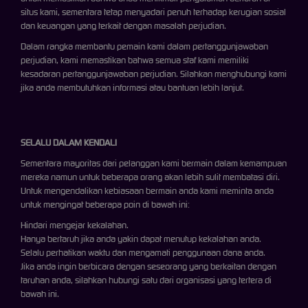
situs kami, sementara tetap menyadari penuh terhadap kerugian sosial
dan keuangan yang terkait dengan masalah perjudian.
Dalam rangka membantu pemain kami dalam pertanggunjawaban
perjudian, kami memastikan bahwa semua staf kami memiliki
kesadaran pertanggunjawaban perjudian. Silahkan menghubungi kami
jika anda membutuhkan informasi atau bantuan lebih lanjut.
SELALU DALAM KENDALI
Sementara mayoritas dari pelanggan kami bermain dalam kemampuan
mereka namun untuk beberapa orang akan lebih sulit membatasi diri.
Untuk mengendalikan kebiasaan bermain anda kami meminta anda
untuk mengingat beberapa poin di bawah ini:
Hindari mengejar kekalahan.
Hanya bertaruh jika anda yakin dapat menutup kekalahan anda.
Selalu perhatikan waktu dan mengamati penggunaan dana anda.
Jika anda ingin berbicara dengan seseorang yang berkaitan dengan
taruhan anda, silahkan hubungi satu dari organisasi yang tertera di
bawah ini.