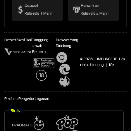
Deposit
Penarikan
Rata-rata 1 Menit
Rata-rata 2 Menit
Bersertifikasi Dari
Tanggung
Browser Yang
Jawab
Didukung
Bermain
©2026 LUMBUNG138. Hak
cipta dilindungi | 18+
Platform Penyedia Layanan
Slots