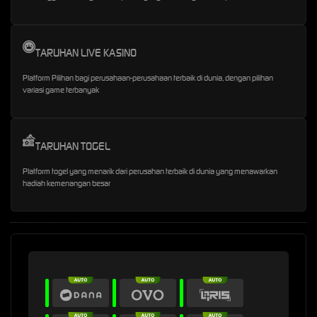
TARUHAN LIVE KASINO
Platform Pilihan bagi perusahaan-perusahaan terbaik di dunia, dengan pilihan
variasi game terbanyak
TARUHAN TOGEL
Platform togel yang menarik dari perusahan terbaik di dunia yang menawarkan
hadiah kemenangan besar