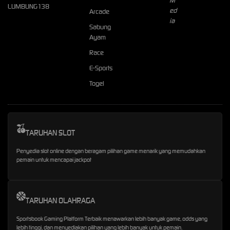
LUMBUNG138
Arcade
Sabung
Ayam
Race
E-Sports
Togel
TARUHAN SLOT
Penyedia slot online dengan beragam pilihan game menarik yang memudahkan
pemain untuk mencapai jackpot
TARUHAN OLAHRAGA
Sportsbook Gaming Platform Terbaik menawarkan lebih banyak game, odds yang
lebih tinggi, dan menyediakan pilihan yang lebih banyak untuk pemain.