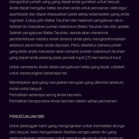
mengontrol jumlah uang yang dapat anda gunakan untuk berjudi.
Anda dapat mengatur batas taruhan anda untuk permainan olahraga/
sportsbook dan dapat disesuaikan pada setiap kesempatan yang anda
inginkan. Cukup pilih Batas Taruhan dari halaman pengaturan akun.
Setelah itu masukkan jumlah maksimum Batas Taruhan lalu klik update.
Setelah pengaturan Batas Taruhan, aanda akan menerima
pemberitahuan melalui email dimana anda perlu mengkonfirmasikan
sebelum permintaan anda diproses. Perlu diketahui bahwa jumlah
yang telah anda masukkan akan menjadi jumlah maksimum taruhan
yang dapat anda pasang pada periode tujuh (7) hari berturut-turut.
Untuk membantu Anda dalam pengaturan batas yang tepat, cobalah
untuk merenungkan beberapa hal :
Menetapkan apa yang merupakan kerugian yang diterima sebelum
mulai untuk berjudi.
Perhatikan seberapa sering Anda bermain.
Perhatikan berapa lama Anda bermain dalam setiap permainan.
PENGECUALIAN DIRI
Untuk pelanggan kami yang menginginkan untuk membatasi dirinya
dari berjudi, kami menyediakan fasilitas pengecualian diri yang
memungkinkan pelanggan untuk menutup akunnya untuk minimum