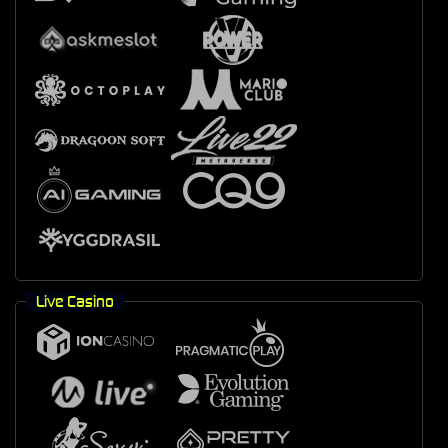
Live Casino