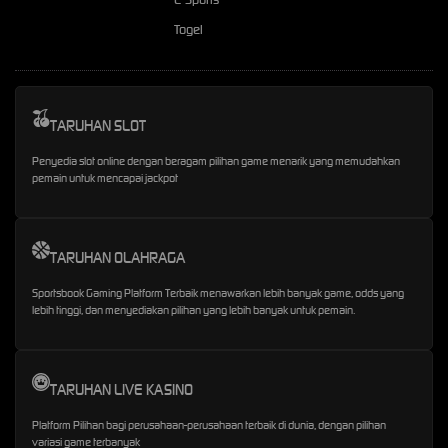
Togel
TARUHAN SLOT
Penyedia slot online dengan beragam pilihan game menarik yang memudahkan
pemain untuk mencapai jackpot
TARUHAN OLAHRAGA
Sportsbook Gaming Platform Terbaik menawarkan lebih banyak game, odds yang
lebih tinggi, dan menyediakan pilihan yang lebih banyak untuk pemain.
TARUHAN LIVE KASINO
Platform Pilihan bagi perusahaan-perusahaan terbaik di dunia, dengan pilihan
variasi game terbanyak