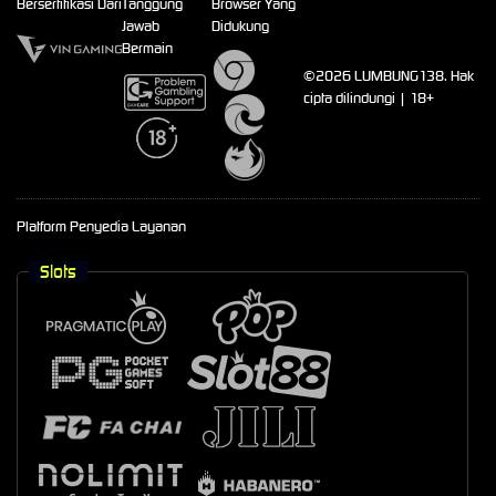
Bersertifikasi Dari
Tanggung
Browser Yang
Jawab
Didukung
Bermain
©2026 LUMBUNG138. Hak
cipta dilindungi | 18+
Platform Penyedia Layanan
Slots