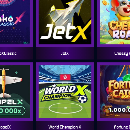
oXClassic
JetX
Cheesy 
ropelX
World Champion X
Fortune 