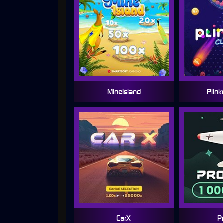
MineIsland
Plink
CarX
P