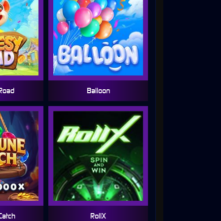
Road
Balloon
Catch
RollX