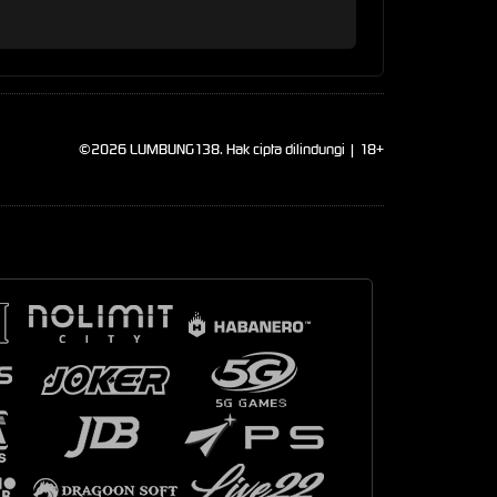
©2026 LUMBUNG138. Hak cipta dilindungi | 18+