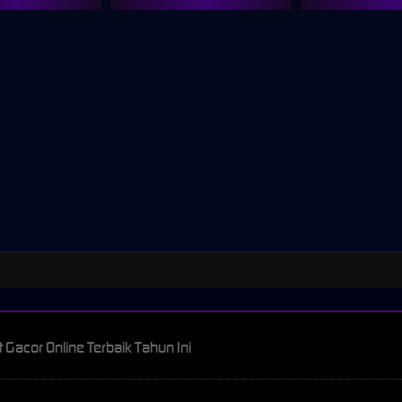
Gacor Online Terbaik Tahun Ini