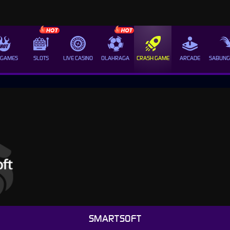
 GAMES
SLOTS
LIVE CASINO
OLAHRAGA
CRASH GAME
ARCADE
SABUNG
SMARTSOFT