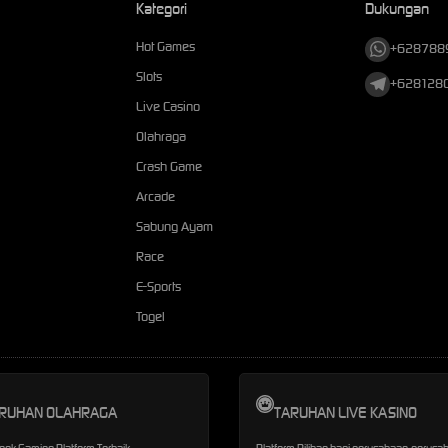
Kategori
Dukungan
Hot Games
+628788
Slots
+628128
Live Casino
Olahraga
Crash Game
Arcade
Sabung Ayam
Race
E-Sports
Togel
RUHAN OLAHRAGA
TARUHAN LIVE KASINO
ook Gaming Platform Terbaik
Platform Pilihan bagi perusahaan-perusa