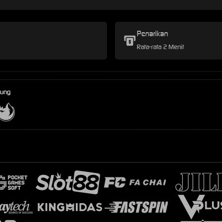
Penarikan
Rata-rata 2 Menit
kung