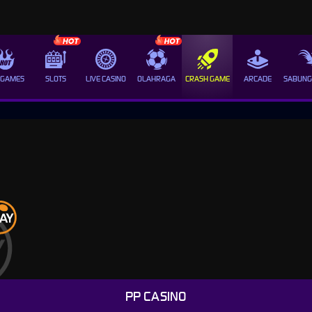
 GAMES
SLOTS
LIVE CASINO
OLAHRAGA
CRASH GAME
ARCADE
SABUNG
PP CASINO