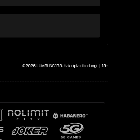
©2026 LUMBUNG138. Hak cipta dilindungi | 18+