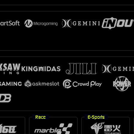
Race
E-Sports