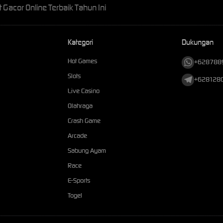
Gacor Online Terbaik Tahun Ini
Kategori
Dukungan
Hot Games
+628788
Slots
+628128
Live Casino
Olahraga
Crash Game
Arcade
Sabung Ayam
Race
E-Sports
Togel