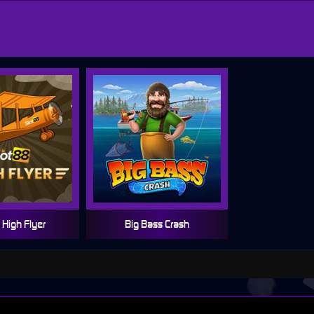
 High Flyer
Big Bass Crash