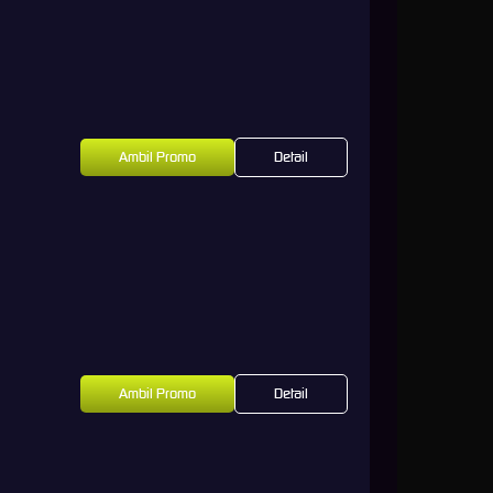
Ambil Promo
Detail
Ambil Promo
Detail