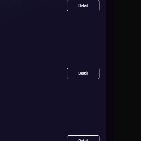
Detail
Detail
Detail