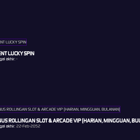
NT LUCKY SPIN
gal akhir:
-
US ROLLINGAN SLOT & ARCADE VIP (HARIAN, MINGGUAN, B
gal akhir:
22-Feb-2052