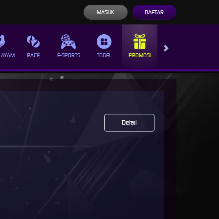
MASUK
DAFTAR
 AYAM
RACE
E-SPORTS
TOGEL
PROMOSI
Detail