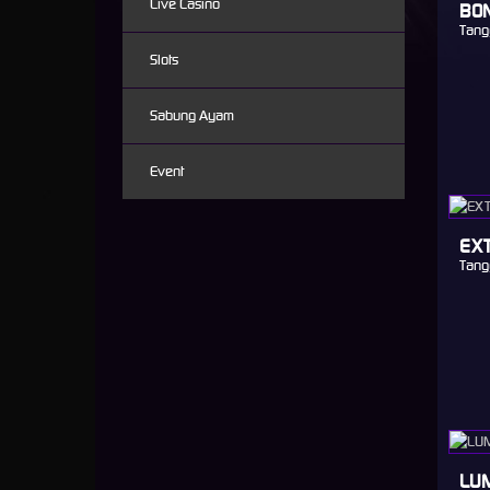
Live Casino
BON
Tang
Slots
Sabung Ayam
Event
EXT
Tang
LUM