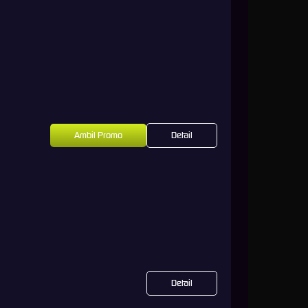
Ambil Promo
Detail
Detail