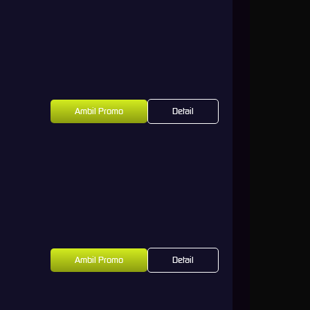
Ambil Promo
Detail
Ambil Promo
Detail