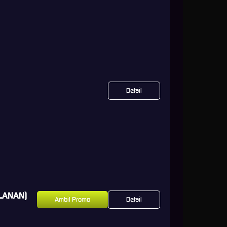
Detail
ULANAN)
Ambil Promo
Detail