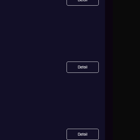
Detail
Detail