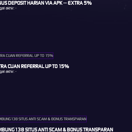
US DEPOSIT HARIAN VIA APK — EXTRA 5%
gal akhir:
-
RA CUAN REFERRAL UP TO 15%
gal akhir:
-
BUNG138 SITUS ANTI SCAM & BONUS TRANSPARAN