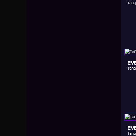
Tang
EVE
Tang
EVE
Tang