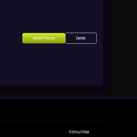
Ambil Promo
Detail
Komunitas