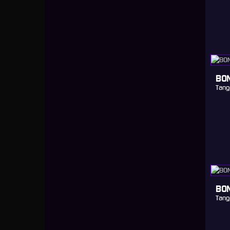
BON
Tang
BON
Tang