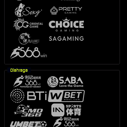
Olahraga