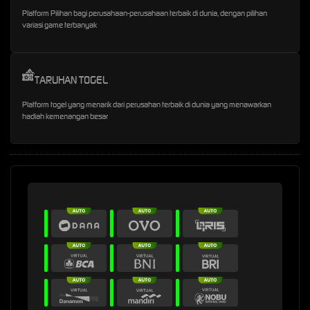
Platform Pilihan bagi perusahaan-perusahaan terbaik di dunia, dengan pilihan
variasi game terbanyak
TARUHAN TOGEL
Platform togel yang menarik dari perusahan terbaik di dunia yang menawarkan
hadiah kemenangan besar