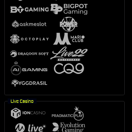
Live Casino