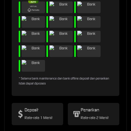
* Selama bank maintenance dan bank offline deposit dan penarikan
tidak dapat diproses
Deposit
Penarikan
Rata-rata 1 Menit
Rata-rata 2 Menit