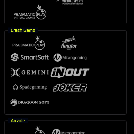
Crash Game
Arcade