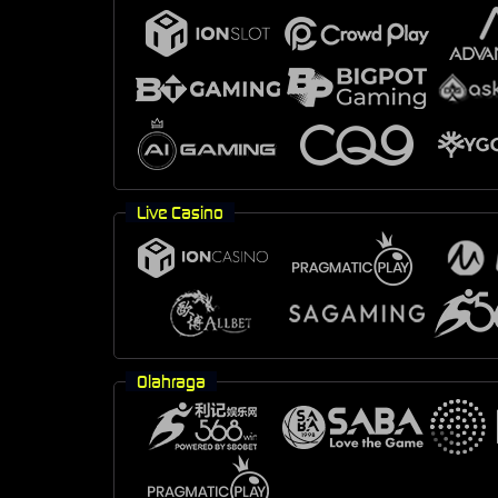
Live Casino
Olahraga