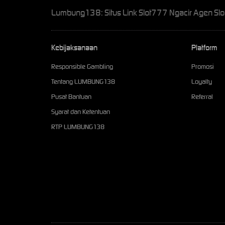
Lumbung138: Situs Link Slot777 Ngacir Agen Slot 
Kebijaksanaan
Platform
Responsible Gambling
Promosi
Tentang LUMBUNG138
Loyalty
Pusat Bantuan
Referral
Syarat dan Ketentuan
RTP LUMBUNG138