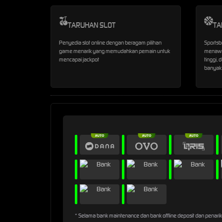
TARUHAN SLOT
TA
Penyedia slot online dengan beragam pilihan
Sportsb
game menarik yang memudahkan pemain untuk
menawar
mencapai jackpot
tinggi,
banyak 
* Selama bank maintenance dan bank offline deposit dan penarik