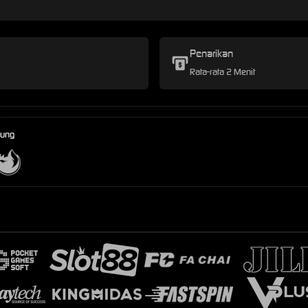
Penarikan
Rata-rata 2 Menit
kung